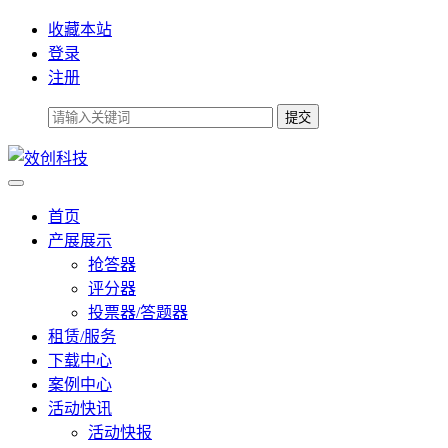
收藏本站
登录
注册
首页
产展展示
抢答器
评分器
投票器/答题器
租赁/服务
下载中心
案例中心
活动快讯
活动快报